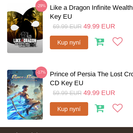
-29%
Like a Dragon Infinite Weal
Key EU
49.99
EUR
69.99
EUR
Kup nyní
-17%
Prince of Persia The Lost C
CD Key EU
49.99
EUR
59.99
EUR
Kup nyní