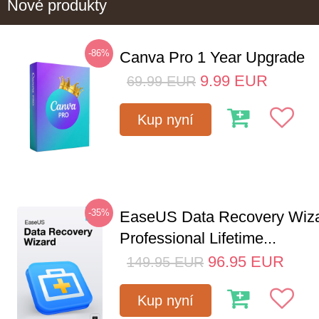
Nové produkty
-86%
Canva Pro 1 Year Upgrade
9.99
EUR
69.99
EUR
Kup nyní
-35%
EaseUS Data Recovery Wiz
Professional Lifetime...
96.95
EUR
149.95
EUR
Kup nyní