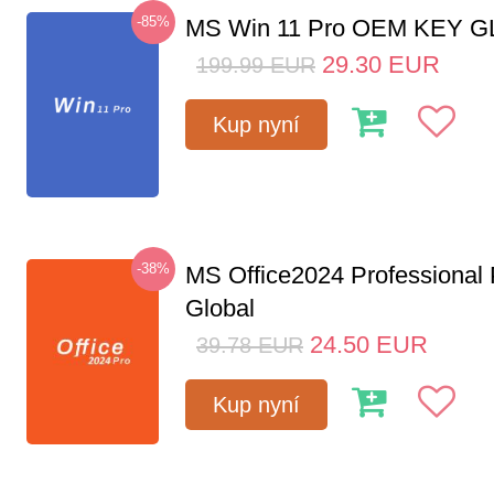
-85%
MS Win 11 Pro OEM KEY 
29.30
EUR
199.99
EUR
Kup nyní
-38%
MS Office2024 Professional
Global
24.50
EUR
39.78
EUR
Kup nyní