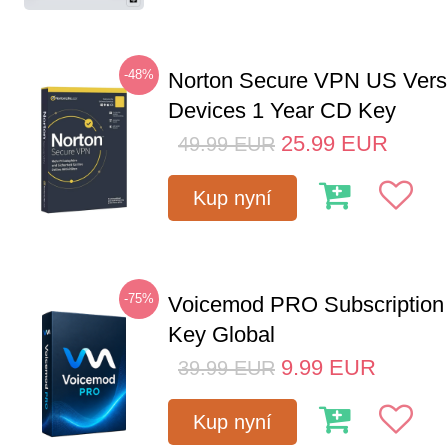
-48%
Norton Secure VPN US Vers
Devices 1 Year CD Key
25.99
EUR
49.99
EUR
Kup nyní
-75%
Voicemod PRO Subscription
Key Global
9.99
EUR
39.99
EUR
Kup nyní