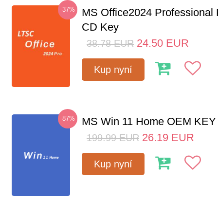
-37%
MS Office2024 Professional
CD Key
24.50
EUR
38.78
EUR
Kup nyní
-87%
MS Win 11 Home OEM KE
26.19
EUR
199.99
EUR
Kup nyní