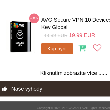
-60%
AVG Secure VPN 10 Devices
Key Global
19.99
EUR
49.99
EUR
Kup nyní
Kliknutím zobrazíte více ......
Naše výhody
Copyright © 2026, VIP-GVGMALLS All Rights Reserve