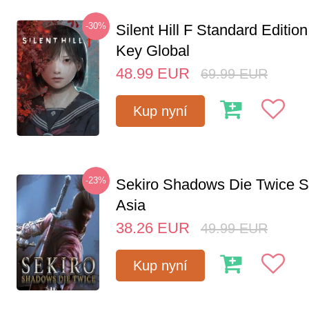
-30%
Silent Hill F Standard Editi
Key Global
48.99
EUR
69.99
EUR
Kup nyní
-23%
Sekiro Shadows Die Twice 
Asia
38.26
EUR
49.99
EUR
Kup nyní