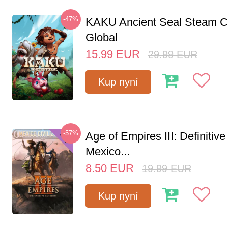
-47%
KAKU Ancient Seal Steam 
Global
15.99
EUR
29.99
EUR
Kup nyní
-57%
Age of Empires III: Definitive
Mexico...
8.50
EUR
19.99
EUR
Kup nyní