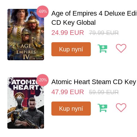
-69%
Age of Empires 4 Deluxe Edi
CD Key Global
24.99
EUR
79.99
EUR
Kup nyní
-20%
Atomic Heart Steam CD Ke
47.99
EUR
59.99
EUR
Kup nyní