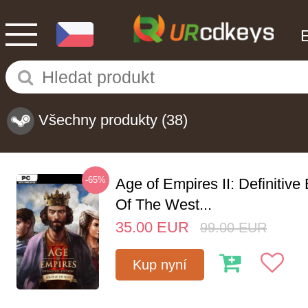
Všechny produkty
(38)
-65%
Age of Empires II: Definitive
Of The West...
35.00
EUR
99.00
EUR
Kup nyní