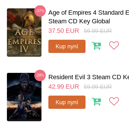
-37%
Age of Empires 4 Standard E
Steam CD Key Global
37.50
EUR
59.99
EUR
Kup nyní
-28%
Resident Evil 3 Steam CD K
42.99
EUR
59.99
EUR
Kup nyní