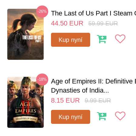
-26%
The Last of Us Part I Stea
44.50
EUR
59.99
EUR
Kup nyní
-18%
Age of Empires II: Definitive 
Dynasties of India...
8.15
EUR
9.99
EUR
Kup nyní