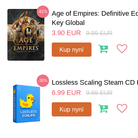
-61%
Age of Empires: Definitive E
Key Global
3.90
EUR
9.99
EUR
Kup nyní
-30%
Lossless Scaling Steam CD 
6.99
EUR
9.99
EUR
Kup nyní