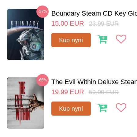
-37%
Boundary Steam CD Key Glo
15.00
EUR
23.99
EUR
Kup nyní
-66%
The Evil Within Deluxe Ste
19.99
EUR
59.00
EUR
Kup nyní