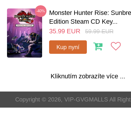
-40%
Monster Hunter Rise: Sunbr
Edition Steam CD Key...
35.99
EUR
59.99
EUR
Kup nyní
Kliknutím zobrazíte více ...
Copyright © 2026, VIP-GVGMALLS All Righ