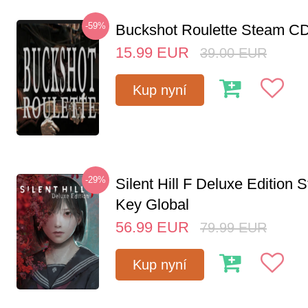
-59%
Buckshot Roulette Steam CD
15.99
EUR
39.00
EUR
Kup nyní
-29%
Silent Hill F Deluxe Edition
Key Global
56.99
EUR
79.99
EUR
Kup nyní